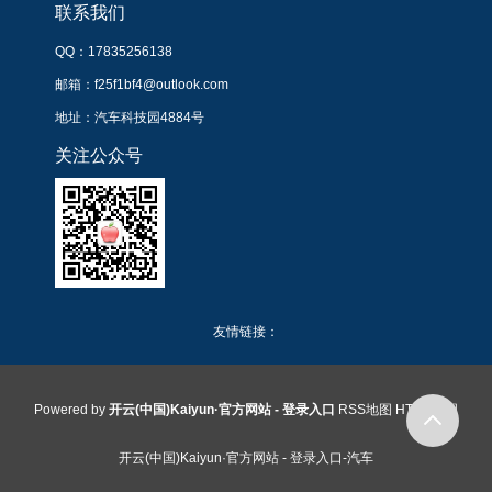
联系我们
QQ：17835256138
邮箱：f25f1bf4@outlook.com
地址：汽车科技园4884号
关注公众号
友情链接：
Powered by
开云(中国)Kaiyun·官方网站 - 登录入口
RSS地图
HTML地图
开云(中国)Kaiyun·官方网站 - 登录入口-汽车