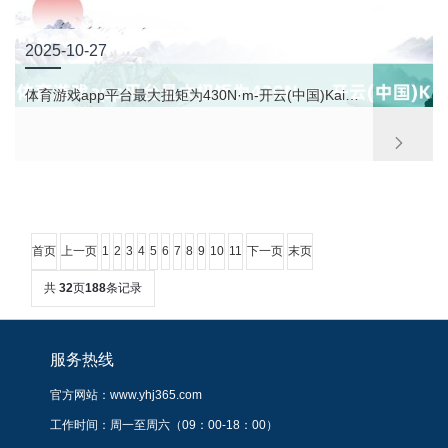
2025-10-27
体育游戏app平台最大扭矩为430N·m-开云(中国)Kaiyun·官方网站 - 登录入口

首页
上一页
1
2
3
4
5
6
7
8
9
10
11
下一页
末页
共
32
页
188
条记录
服务热线
官方网站：www.yhj365.com
工作时间：周一至周六（09：00-18：00）